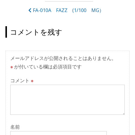
稿
ナ
FA-010A FAZZ (1/100 MG）
ビ
ゲ
コメントを残す
ー
シ
ョ
メールアドレスが公開されることはありません。
ン
※
が付いている欄は必須項目です
コメント
※
名前