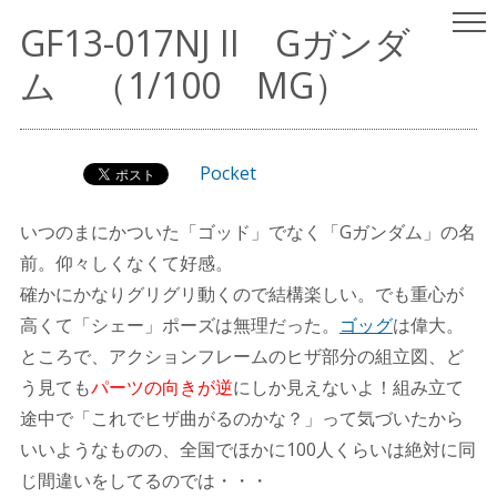
ヤスリはいらない
パチ組みガンプラレビュー
GF13-017NJ II Gガンダ
（since 2001.9.15）
ム （1/100 MG）
Pocket
いつのまにかついた「ゴッド」でなく「Gガンダム」の名
前。仰々しくなくて好感。
確かにかなりグリグリ動くので結構楽しい。でも重心が
高くて「シェー」ポーズは無理だった。
ゴッグ
は偉大。
ところで、アクションフレームのヒザ部分の組立図、ど
う見ても
パーツの向きが逆
にしか見えないよ！組み立て
途中で「これでヒザ曲がるのかな？」って気づいたから
いいようなものの、全国でほかに100人くらいは絶対に同
じ間違いをしてるのでは・・・