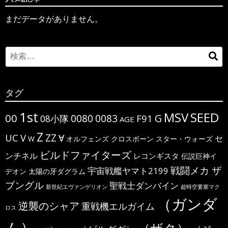
まだデータがありません。
Search
検
for:
索
タグ
1st
MSV
SEED
00
G
0080
0083
F91
08小隊
AGE
Z
ΖΖ
UC
V
∀
セ
W
オルフェンズ
クロスボーン
スター・ウォーズ
ビルドファイターズ
ンチネル
レコンギスタ
伝説巨神イ
戦闘メカ ザ
宇宙戦艦ヤマト2199
デオン
太陽の牙ダグラム
ブングル
聖戦士ダンバイン
新世紀エヴァンゲリオン
超時空要塞マク
（ガンダ
逆襲のシャア
重戦機エルガイム
ロス
ム）
（ザク）