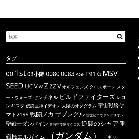
Search
検
for:
索…
タグ
1st
MSV
00
G
0080
0083
F91
08小隊
AGE
SEED
Z
ΖΖ
UC
V
∀
W
オルフェンズ
クロスボーン
スタ
ビルドファイターズ
センチネル
レコ
ー・ウォーズ
宇宙戦艦ヤ
ンギスタ
伝説巨神イデオン
太陽の牙ダグラム
戦闘メカ ザブングル
マト2199
新世紀エヴァンゲリオン
逆襲のシャア
重
聖戦士ダンバイン
超時空要塞マクロス
（ガンダム）
戦機エルガイム
（ギャ