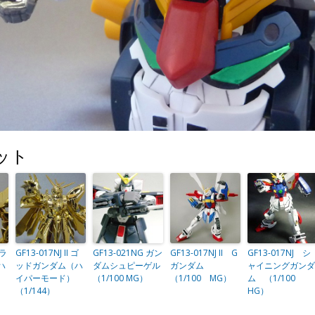
ット
ドラ
GF13-017NJ II ゴ
GF13-021NG ガン
GF13-017NJ II G
GF13-017NJ シ
ハ
ッドガンダム（ハ
ダムシュピーゲル
ガンダム
ャイニングガンダ
イパーモード）
（1/100 MG）
（1/100 MG）
ム （1/100
（1/144）
HG）