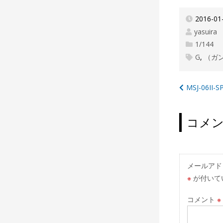
2016-01
yasuira
1/144
G
,
（ガ
投
MSJ-06I
稿
ナ
コメ
ビ
ゲ
ー
メールアド
※
が付いて
シ
ョ
コメント
※
ン