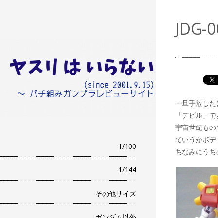
ヤスリはいらな
JDG
パチ組みガンプラレビュー
い （since
2001.9.15）
一旦手放した
「デビル」で
宇宙世紀もの
ていうかボデ
1/100
ちなみにうち
1/144
その他サイズ
ガンダム以外