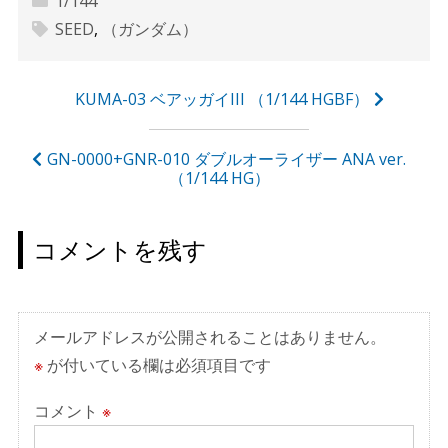
1/144
SEED
,
（ガンダム）
投
KUMA-03 ベアッガイIII （1/144 HGBF）
稿
ナ
GN-0000+GNR-010 ダブルオーライザー ANA ver.
（1/144 HG）
ビ
ゲ
コメントを残す
ー
シ
ョ
メールアドレスが公開されることはありません。
ン
※
が付いている欄は必須項目です
コメント
※