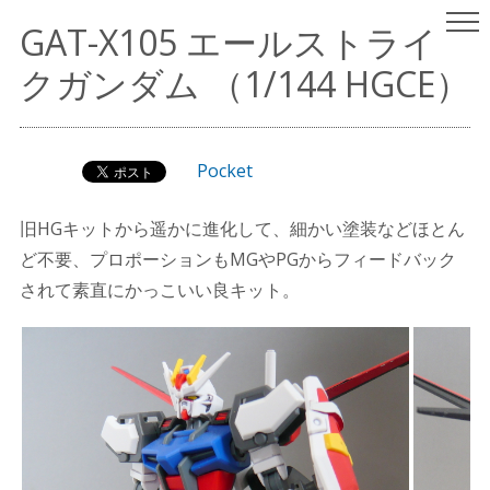
ヤスリはいらない
パチ組みガンプラレビュー
GAT-X105 エールストライ
（since 2001.9.15）
クガンダム （1/144 HGCE）
Pocket
旧HGキットから遥かに進化して、細かい塗装などほとん
ど不要、プロポーションもMGやPGからフィードバック
されて素直にかっこいい良キット。