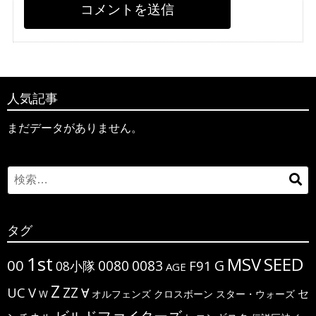
人気記事
まだデータがありません。
Search
検
for:
索
タグ
1st
MSV
SEED
00
G
0080
0083
F91
08小隊
AGE
Z
ΖΖ
UC
V
∀
セ
W
オルフェンズ
クロスボーン
スター・ウォーズ
ビルドファイターズ