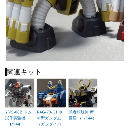
関連キット
YMS-08B ドム
RAG-79-G1 水
武者頑駄無 摩
試作実験機
中型ガンダム
亜屈 （1/144）
（1/144
（ガンダイバ