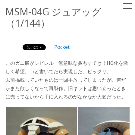
ヤスリはいらない
パチ組みガンプラレビュー
MSM-04G ジュアッグ
（since 2001.9.15）
（1/144）
Pocket
このガニ股がシビレル！無意味な鼻もすてき！HG化を激
しく希望。→と書いてたら実現した。ビックリ。
以前掲載していたものは一回手放してしまったが、何だ
かまた欲しくなって再製作。旧キットは思い立ったとき
に売ってないから手に入れるのがなかなか大変だった。