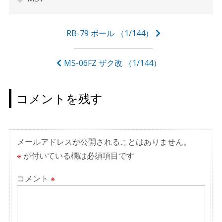
投
RB-79 ボール （1/144）
稿
ナ
MS-06FZ ザク改 （1/144）
ビ
ゲ
コメントを残す
ー
シ
ョ
メールアドレスが公開されることはありません。
ン
※
が付いている欄は必須項目です
コメント
※