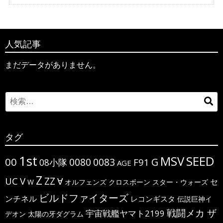
人気記事
まだデータがありません。
Search
検
for:
索
タグ
1st
MSV
SEED
00
G
0080
0083
F91
08小隊
AGE
Z
ΖΖ
UC
V
∀
セ
W
オルフェンズ
クロスボーン
スター・ウォーズ
ビルドファイターズ
ンチネル
レコンギスタ
伝説巨神イ
戦闘メカ ザ
宇宙戦艦ヤマト2199
デオン
太陽の牙ダグラム