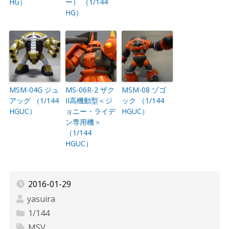
HG）
ー） （1/144
HG）
MSM-04G ジュ
MS-06R-2 ザク
MSM-08 ゾゴ
アッグ （1/144
II高機動型＜ジ
ック （1/144
HGUC）
ョニー・ライデ
HGUC）
ン専用機＞
（1/144
HGUC）
2016-01-29
yasuira
1/144
MSV