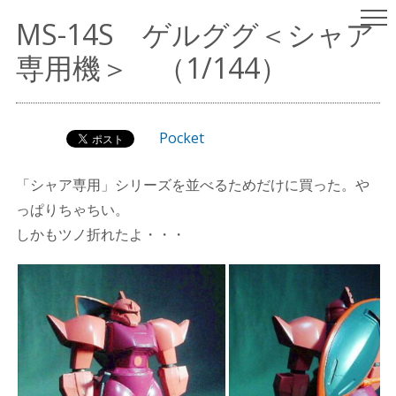
ヤスリはいらない
パチ組みガンプラレビュー
MS-14S ゲルググ＜シャア
（since 2001.9.15）
専用機＞ （1/144）
Pocket
「シャア専用」シリーズを並べるためだけに買った。や
っぱりちゃちい。
しかもツノ折れたよ・・・