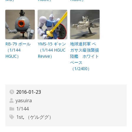
RB-79 ボール
YMS-15 ギャン
地球連邦軍 ペ
（1/144
（1/144 HGUC
ガサス級強襲揚
HGUC）
Revive）
陸艦 ホワイト
ベース
（1/2400）
2016-01-23
yasuira
1/144
1st
,
（ゲルググ）