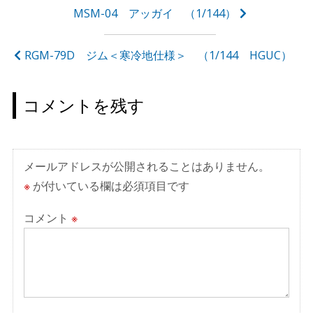
投
MSM-04 アッガイ （1/144）
稿
ナ
RGM-79D ジム＜寒冷地仕様＞ （1/144 HGUC）
ビ
ゲ
コメントを残す
ー
シ
ョ
メールアドレスが公開されることはありません。
ン
※
が付いている欄は必須項目です
コメント
※