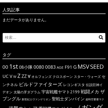
人気記事
まだデータがありません。
Search
検
for:
索
タグ
1st
MSV
SEED
00
G
0080
0083
F91
08小隊
AGE
Z
ΖΖ
UC
V
∀
セ
W
オルフェンズ
クロスボーン
スター・ウォーズ
ビルドファイターズ
ンチネル
レコンギスタ
伝説巨神イ
戦闘メカ ザ
宇宙戦艦ヤマト2199
デオン
太陽の牙ダグラム
ブングル
聖戦士ダンバイン
新世紀エヴァンゲリオン
超時空要塞マク
（ガンダ