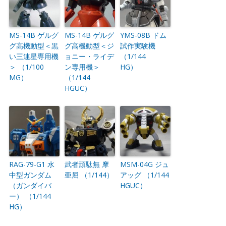
MS-14B ゲルグ
MS-14B ゲルグ
YMS-08B ドム
グ高機動型＜黒
グ高機動型＜ジ
試作実験機
い三連星専用機
ョニー・ライデ
（1/144
＞ （1/100
ン専用機＞
HG）
MG）
（1/144
HGUC）
RAG-79-G1 水
武者頑駄無 摩
MSM-04G ジュ
中型ガンダム
亜屈 （1/144）
アッグ （1/144
（ガンダイバ
HGUC）
ー） （1/144
HG）