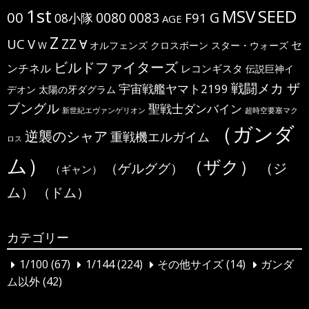
1st
MSV
SEED
00
G
0080
0083
F91
08小隊
AGE
Z
ΖΖ
UC
V
∀
セ
W
オルフェンズ
クロスボーン
スター・ウォーズ
ビルドファイターズ
ンチネル
レコンギスタ
伝説巨神イ
戦闘メカ ザ
宇宙戦艦ヤマト2199
デオン
太陽の牙ダグラム
ブングル
聖戦士ダンバイン
新世紀エヴァンゲリオン
超時空要塞マク
（ガンダ
逆襲のシャア
重戦機エルガイム
ロス
ム）
（ザク）
（ジ
（ゲルググ）
（ギャン）
ム）
（ドム）
カテゴリー
1/100
(67)
1/144
(224)
その他サイズ
(14)
ガンダ
ム以外
(42)