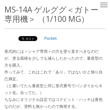
ヤスリはいらない
パチ組みガンプラレビュー
MS-14A ゲルググ＜ガトー
（since 2001.9.15）
専用機＞ （1/100 MG）
Pocket
形式的には＜シャア専用＞の方を塗り直すべきなのだ
が、塗る面積を少しでも減らしたかったので、量産型の
方を購入。
作ってみて、これはこれで「あり」ではないかと独り自
己満足。
（と書いてたら量産型と同じ形式番号でバンダイからキ
ット化。合ってた。）
ちなみにオリジナル設定ではコクピット・ハッチは黄色
なのだが、塗料も無かったので無視する。