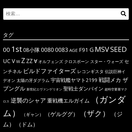
Search
検
for:
索
タグ
1st
MSV
SEED
00
G
0080
0083
F91
08小隊
AGE
Z
ΖΖ
UC
V
∀
セ
W
オルフェンズ
クロスボーン
スター・ウォーズ
ビルドファイターズ
ンチネル
レコンギスタ
伝説巨神イ
戦闘メカ ザ
宇宙戦艦ヤマト2199
デオン
太陽の牙ダグラム
ブングル
聖戦士ダンバイン
新世紀エヴァンゲリオン
超時空要塞マク
（ガンダ
逆襲のシャア
重戦機エルガイム
ロス
ム）
（ザク）
（ジ
（ゲルググ）
（ギャン）
ム）
（ドム）