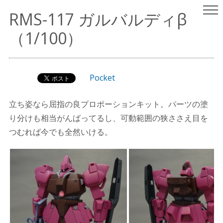
ヤスリはいらない
パチ組みガンプラレビュー
RMS-117 ガルバルディβ
（since 2001.9.15）
（1/100）
Pocket
立ち姿なら屈指の良プロポーションキット。パーツの塗
り分けも相当がんばってるし、可動範囲の狭ささえ目を
つむれば今でも全然いける。