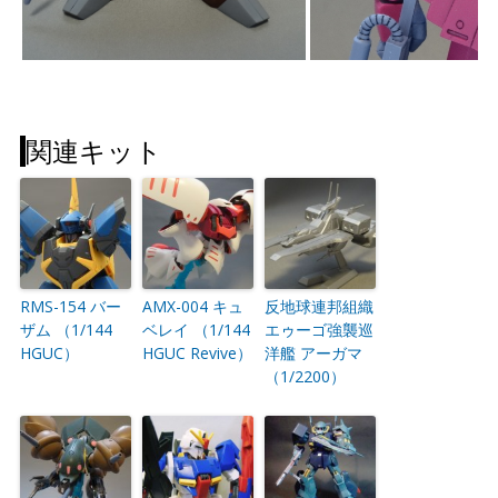
関連キット
RMS-154 バー
AMX-004 キュ
反地球連邦組織
ザム （1/144
ベレイ （1/144
エゥーゴ強襲巡
HGUC）
HGUC Revive）
洋艦 アーガマ
（1/2200）