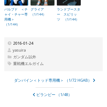
バルブド ＜チ
グライア
ランドブースタ
ャイ・チャー専
（1/144）
ー スピリッ
用機＞
ツ （1/144）
（1/144）
2016-01-24
yasuira
ガンダム以外
重戦機エルガイム
投
ダンバイン＜トッド専用機＞ （1/72 HGAB）
稿
ナ
ビランビー （1/48）
ビ