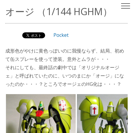
ヤスリはいらない
パチ組みガンプラレビュー
オージ （1/144 HGHM）
（since 2001.9.15）
Pocket
成形色がやけに黄色っぽいのに我慢ならず、結局、初め
て缶スプレーを使って塗装。意外とムラが・・・
それにしても、最終話の劇中では「オリジナルオージ
ェ」と呼ばれていたのに、いつのまにか「オージ」にな
ったのか・・・？ところでオージェのHG化は・・・？