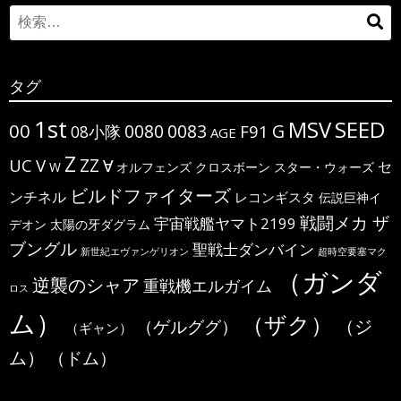
Search
検
for:
索
タグ
1st
MSV
SEED
00
G
0080
0083
F91
08小隊
AGE
Z
ΖΖ
UC
V
∀
セ
W
オルフェンズ
クロスボーン
スター・ウォーズ
ビルドファイターズ
ンチネル
レコンギスタ
伝説巨神イ
戦闘メカ ザ
宇宙戦艦ヤマト2199
デオン
太陽の牙ダグラム
ブングル
聖戦士ダンバイン
新世紀エヴァンゲリオン
超時空要塞マク
（ガンダ
逆襲のシャア
重戦機エルガイム
ロス
ム）
（ザク）
（ジ
（ゲルググ）
（ギャン）
ム）
（ドム）