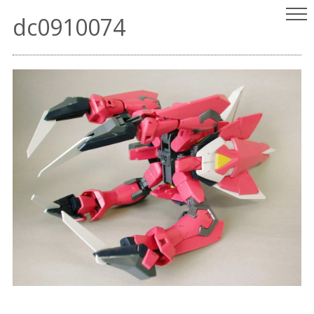
ヤスリはいらない
パチ組みガンプラレビュー
dc0910074
（since 2001.9.15）