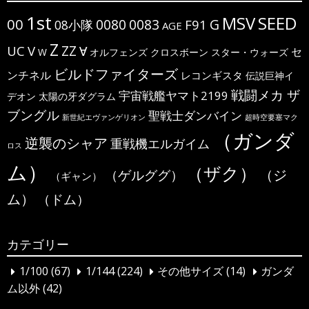
1st
MSV
SEED
00
G
0080
0083
F91
08小隊
AGE
Z
ΖΖ
UC
V
∀
セ
W
オルフェンズ
クロスボーン
スター・ウォーズ
ビルドファイターズ
ンチネル
レコンギスタ
伝説巨神イ
戦闘メカ ザ
宇宙戦艦ヤマト2199
デオン
太陽の牙ダグラム
ブングル
聖戦士ダンバイン
新世紀エヴァンゲリオン
超時空要塞マク
（ガンダ
逆襲のシャア
重戦機エルガイム
ロス
ム）
（ザク）
（ジ
（ゲルググ）
（ギャン）
ム）
（ドム）
カテゴリー
1/100
(67)
1/144
(224)
その他サイズ
(14)
ガンダ
ム以外
(42)