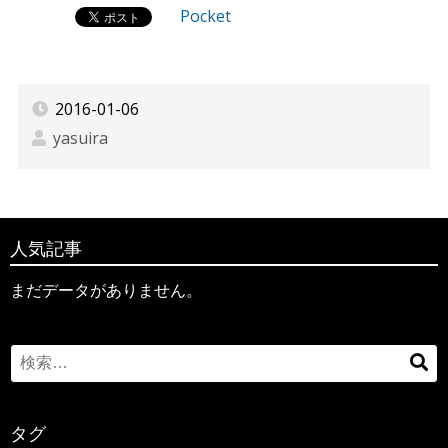
Pocket
2016-01-06
yasuira
人気記事
まだデータがありません。
Search
検
for:
索
タグ