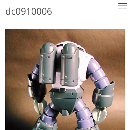
ヤスリはいらない
パチ組みガンプラレビュー
dc0910006
（since 2001.9.15）