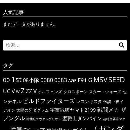
人気記事
まだデータがありません。
Search
検
for:
索
タグ
1st
MSV
SEED
00
G
0080
0083
F91
08小隊
AGE
Z
ΖΖ
UC
V
∀
セ
W
オルフェンズ
クロスボーン
スター・ウォーズ
ビルドファイターズ
ンチネル
レコンギスタ
伝説巨神イ
戦闘メカ ザ
宇宙戦艦ヤマト2199
デオン
太陽の牙ダグラム
ブングル
聖戦士ダンバイン
新世紀エヴァンゲリオン
超時空要塞マク
（ガンダ
逆襲のシャア
重戦機エルガイム