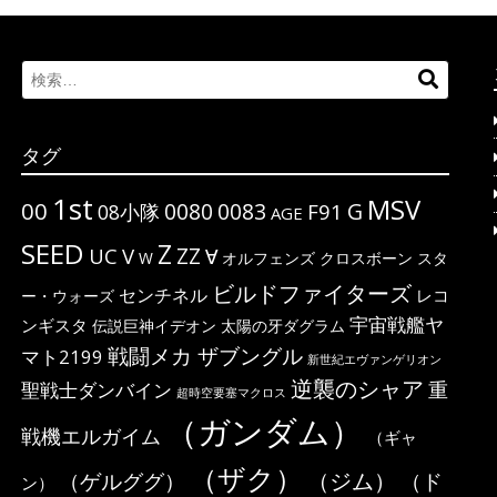
Search
検
for:
索…
タグ
1st
MSV
00
G
0080
0083
F91
08小隊
AGE
SEED
Z
ΖΖ
UC
V
∀
W
オルフェンズ
クロスボーン
スタ
ビルドファイターズ
センチネル
レコ
ー・ウォーズ
宇宙戦艦ヤ
ンギスタ
伝説巨神イデオン
太陽の牙ダグラム
戦闘メカ ザブングル
マト2199
新世紀エヴァンゲリオン
逆襲のシャア
重
聖戦士ダンバイン
超時空要塞マクロス
（ガンダム）
戦機エルガイム
（ギャ
（ザク）
（ジム）
（ゲルググ）
（ド
ン）