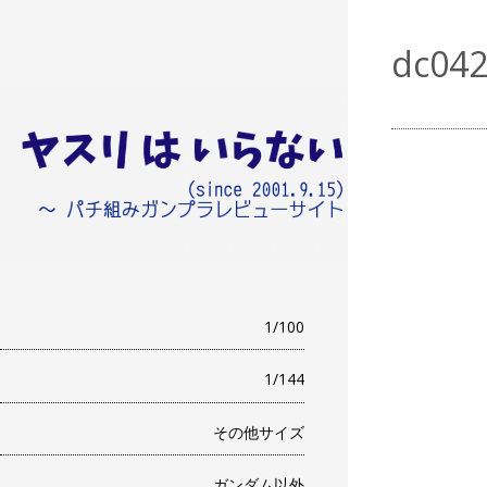
ヤスリはいらな
dc04
パチ組みガンプラレビュー
い （since
2001.9.15）
1/100
1/144
その他サイズ
ガンダム以外